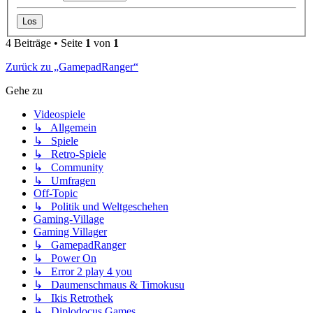
4 Beiträge • Seite
1
von
1
Zurück zu „GamepadRanger“
Gehe zu
Videospiele
↳ Allgemein
↳ Spiele
↳ Retro-Spiele
↳ Community
↳ Umfragen
Off-Topic
↳ Politik und Weltgeschehen
Gaming-Village
Gaming Villager
↳ GamepadRanger
↳ Power On
↳ Error 2 play 4 you
↳ Daumenschmaus & Timokusu
↳ Ikis Retrothek
↳ Diplodocus Games