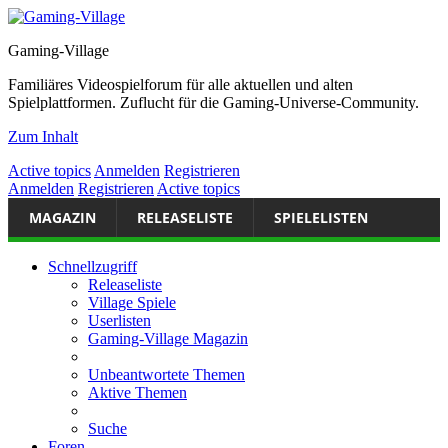
Gaming-Village
Familiäres Videospielforum für alle aktuellen und alten
Spielplattformen. Zuflucht für die Gaming-Universe-Community.
Zum Inhalt
Active topics
Anmelden
Registrieren
Anmelden
Registrieren
Active topics
MAGAZIN
RELEASELISTE
SPIELELISTEN
Schnellzugriff
Releaseliste
Village Spiele
Userlisten
Gaming-Village Magazin
Unbeantwortete Themen
Aktive Themen
Suche
Foren