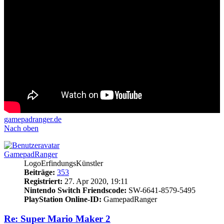
gamepadranger.de
Nach oben
GamepadRanger
LogoErfindungsKünstler
Beiträge:
353
Registriert:
27. Apr 2020, 19:11
Nintendo Switch Friendscode:
SW-6641-8579-5495
PlayStation Online-ID:
GamepadRanger
Re: Super Mario Maker 2