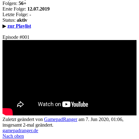
Folgen:
56+
Erste Folge:
12.07.2019
Letzte Folge:
-
Status:
aktiv
▶
zur Playlist
Episode #001
Zuletzt geändert von
GamepadRanger
am 7. Jun 2020, 01:06,
insgesamt 2-mal geändert.
gamepadranger.de
Nach oben