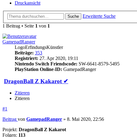
Druckansicht
Erweiterte Suche
Suche
1 Beitrag • Seite
1
von
1
GamepadRanger
LogoErfindungsKünstler
Beiträge:
353
Registriert:
27. Apr 2020, 19:11
Nintendo Switch Friendscode:
SW-6641-8579-5495
PlayStation Online-ID:
GamepadRanger
DragonBall Z Kakarot ✔
Zitieren
Zitieren
#1
Beitrag
von
GamepadRanger
»
8. Mai 2020, 22:56
Projekt:
DragonBall Z Kakarot
Folgen:
113