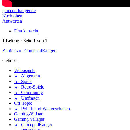
gamepadranger.de
Nach oben
Antworten
Druckansicht
1 Beitrag • Seite
1
von
1
Zurück zu „GamepadRanger“
Gehe zu
Videospiele
↳ Allgemein
↳ Spiele
↳ Retro-Spiele
↳ Community
↳ Umfragen
Off-Topic
↳ Politik und Weltgeschehen
Gaming-Village
Gaming Villager
↳ GamepadRanger