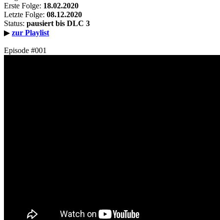
Erste Folge:
18.02.2020
Letzte Folge:
08.12.2020
Status:
pausiert bis DLC 3
▶
zur Playlist
Episode #001