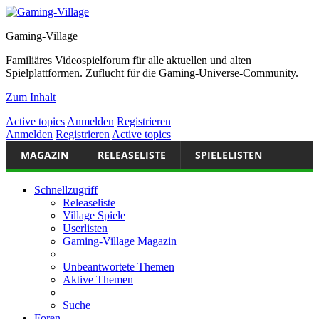
Gaming-Village
Familiäres Videospielforum für alle aktuellen und alten
Spielplattformen. Zuflucht für die Gaming-Universe-Community.
Zum Inhalt
Active topics
Anmelden
Registrieren
Anmelden
Registrieren
Active topics
MAGAZIN
RELEASELISTE
SPIELELISTEN
Schnellzugriff
Releaseliste
Village Spiele
Userlisten
Gaming-Village Magazin
Unbeantwortete Themen
Aktive Themen
Suche
Foren