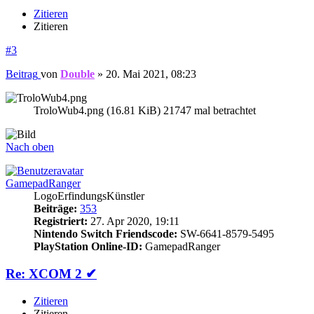
Zitieren
Zitieren
#3
Beitrag
von
Double
»
20. Mai 2021, 08:23
TroloWub4.png (16.81 KiB) 21747 mal betrachtet
Nach oben
GamepadRanger
LogoErfindungsKünstler
Beiträge:
353
Registriert:
27. Apr 2020, 19:11
Nintendo Switch Friendscode:
SW-6641-8579-5495
PlayStation Online-ID:
GamepadRanger
Re: XCOM 2 ✔
Zitieren
Zitieren