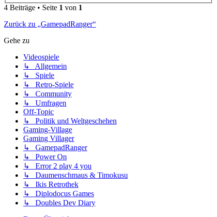
4 Beiträge • Seite
1
von
1
Zurück zu „GamepadRanger“
Gehe zu
Videospiele
↳ Allgemein
↳ Spiele
↳ Retro-Spiele
↳ Community
↳ Umfragen
Off-Topic
↳ Politik und Weltgeschehen
Gaming-Village
Gaming Villager
↳ GamepadRanger
↳ Power On
↳ Error 2 play 4 you
↳ Daumenschmaus & Timokusu
↳ Ikis Retrothek
↳ Diplodocus Games
↳ Doubles Dev Diary