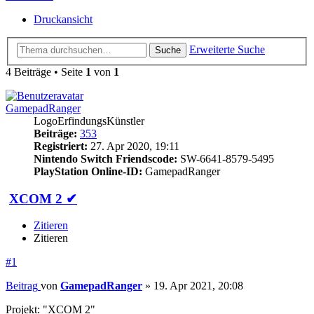
Druckansicht
Erweiterte Suche
Suche
4 Beiträge • Seite
1
von
1
GamepadRanger
LogoErfindungsKünstler
Beiträge:
353
Registriert:
27. Apr 2020, 19:11
Nintendo Switch Friendscode:
SW-6641-8579-5495
PlayStation Online-ID:
GamepadRanger
XCOM 2 ✔
Zitieren
Zitieren
#1
Beitrag
von
GamepadRanger
»
19. Apr 2021, 20:08
Projekt: "XCOM 2"