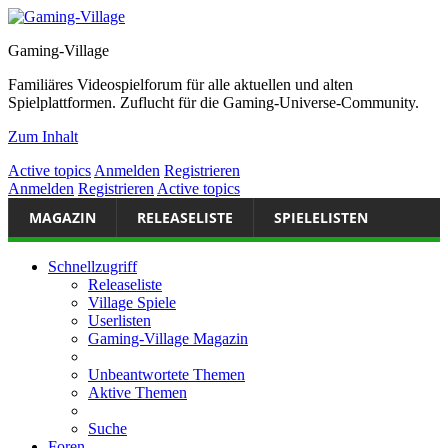
Gaming-Village
Familiäres Videospielforum für alle aktuellen und alten
Spielplattformen. Zuflucht für die Gaming-Universe-Community.
Zum Inhalt
Active topics
Anmelden
Registrieren
Anmelden
Registrieren
Active topics
MAGAZIN
RELEASELISTE
SPIELELISTEN
Schnellzugriff
Releaseliste
Village Spiele
Userlisten
Gaming-Village Magazin
Unbeantwortete Themen
Aktive Themen
Suche
Foren