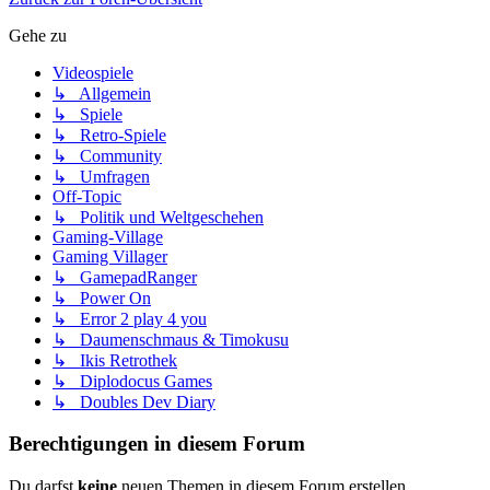
Gehe zu
Videospiele
↳ Allgemein
↳ Spiele
↳ Retro-Spiele
↳ Community
↳ Umfragen
Off-Topic
↳ Politik und Weltgeschehen
Gaming-Village
Gaming Villager
↳ GamepadRanger
↳ Power On
↳ Error 2 play 4 you
↳ Daumenschmaus & Timokusu
↳ Ikis Retrothek
↳ Diplodocus Games
↳ Doubles Dev Diary
Berechtigungen in diesem Forum
Du darfst
keine
neuen Themen in diesem Forum erstellen.