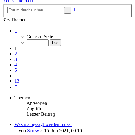
Neues Thema
Erweiterte
Suche
Suche
316 Themen
Seite
1
Gehe zu Seite:
von
13
1
2
3
4
5
…
13
Nächste
Themen
Antworten
Zugriffe
Letzter Beitrag
Was mal gesagt werden muss!
von
Screw
»
15. Jun 2021, 09:16