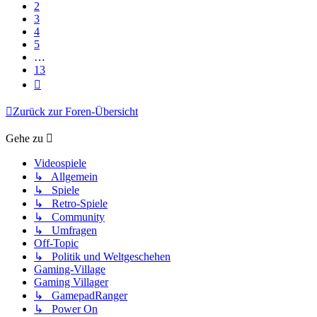
2
3
4
5
…
13
Nächste
Zurück zur Foren-Übersicht
Gehe zu
Videospiele
↳ Allgemein
↳ Spiele
↳ Retro-Spiele
↳ Community
↳ Umfragen
Off-Topic
↳ Politik und Weltgeschehen
Gaming-Village
Gaming Villager
↳ GamepadRanger
↳ Power On