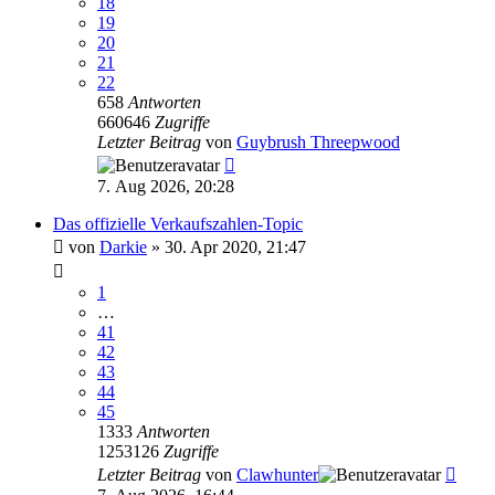
18
19
20
21
22
658
Antworten
660646
Zugriffe
Letzter Beitrag
von
Guybrush Threepwood
7. Aug 2026, 20:28
Das offizielle Verkaufszahlen-Topic
von
Darkie
»
30. Apr 2020, 21:47
1
…
41
42
43
44
45
1333
Antworten
1253126
Zugriffe
Letzter Beitrag
von
Clawhunter