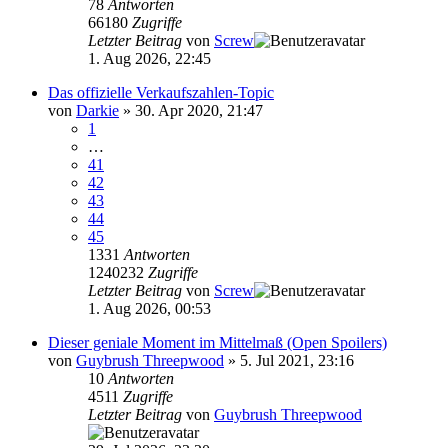
78
Antworten
66180
Zugriffe
Letzter Beitrag
von
Screw
1. Aug 2026, 22:45
Das offizielle Verkaufszahlen-Topic
von
Darkie
»
30. Apr 2020, 21:47
1
…
41
42
43
44
45
1331
Antworten
1240232
Zugriffe
Letzter Beitrag
von
Screw
1. Aug 2026, 00:53
Dieser geniale Moment im Mittelmaß (Open Spoilers)
von
Guybrush Threepwood
»
5. Jul 2021, 23:16
10
Antworten
4511
Zugriffe
Letzter Beitrag
von
Guybrush Threepwood