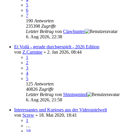
5
6
7
190
Antworten
235398
Zugriffe
Letzter Beitrag
von
Clawhunter
6. Aug 2026, 22:38
Et Voilà - gerade durchgespielt - 2026 Edition
von
Z.Carmine
»
2. Jan 2026, 08:44
1
2
3
4
5
125
Antworten
40826
Zugriffe
Letzter Beitrag
von
Shiningmind
6. Aug 2026, 21:58
Interessantes und Kurioses aus der Videospielwelt
von
Screw
»
18. Mai 2020, 18:41
1
…
18