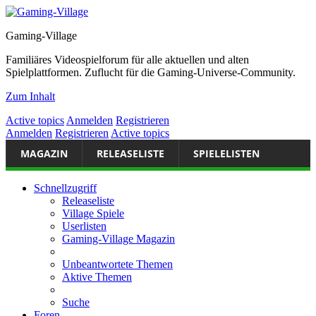
Gaming-Village
Familiäres Videospielforum für alle aktuellen und alten
Spielplattformen. Zuflucht für die Gaming-Universe-Community.
Zum Inhalt
Active topics
Anmelden
Registrieren
Anmelden
Registrieren
Active topics
MAGAZIN
RELEASELISTE
SPIELELISTEN
Schnellzugriff
Releaseliste
Village Spiele
Userlisten
Gaming-Village Magazin
Unbeantwortete Themen
Aktive Themen
Suche
Foren