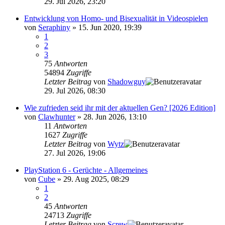
29. Jul 2026, 23:20
Entwicklung von Homo- und Bisexualität in Videospielen
von
Seraphiny
»
15. Jun 2020, 19:39
1
2
3
75
Antworten
54894
Zugriffe
Letzter Beitrag
von
Shadowguy
29. Jul 2026, 08:30
Wie zufrieden seid ihr mit der aktuellen Gen? [2026 Edition]
von
Clawhunter
»
28. Jun 2026, 13:10
11
Antworten
1627
Zugriffe
Letzter Beitrag
von
Wytz
27. Jul 2026, 19:06
PlayStation 6 - Gerüchte - Allgemeines
von
Cube
»
29. Aug 2025, 08:29
1
2
45
Antworten
24713
Zugriffe
Letzter Beitrag
von
Screw