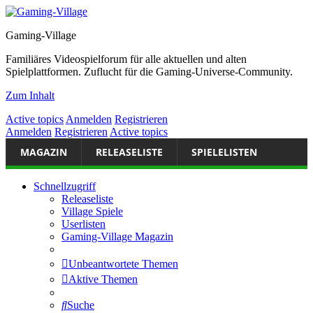
Gaming-Village
Familiäres Videospielforum für alle aktuellen und alten
Spielplattformen. Zuflucht für die Gaming-Universe-Community.
Zum Inhalt
Active topics
Anmelden
Registrieren
Anmelden
Registrieren
Active topics
MAGAZIN
RELEASELISTE
SPIELELISTEN
Schnellzugriff
Releaseliste
Village Spiele
Userlisten
Gaming-Village Magazin
Unbeantwortete Themen
Aktive Themen
Suche