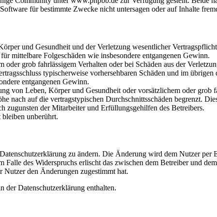
hige Community unter www.phpbb.de zur Verfügung gestellt. Beide hab
oftware für bestimmte Zwecke nicht untersagen oder auf Inhalte frem
rper und Gesundheit und der Verletzung wesentlicher Vertragspflichten
ch für mittelbare Folgeschäden wie insbesondere entgangenen Gewinn.
em oder grob fahrlässigem Verhalten oder bei Schäden aus der Verletz
i Vertragsschluss typischerweise vorhersehbaren Schäden und im übrigen
besondere entgangenen Gewinn.
ng von Leben, Körper und Gesundheit oder vorsätzlichem oder grob fah
e nach auf die vertragstypischen Durchschnittsschäden begrenzt. Dies
h zugunsten der Mitarbeiter und Erfüllungsgehilfen des Betreibers.
bleiben unberührt.
e Datenschutzerklärung zu ändern. Die Änderung wird dem Nutzer per E-
m Falle des Widerspruchs erlischt das zwischen dem Betreiber und dem 
er Nutzer den Änderungen zugestimmt hat.
n der Datenschutzerklärung enthalten.