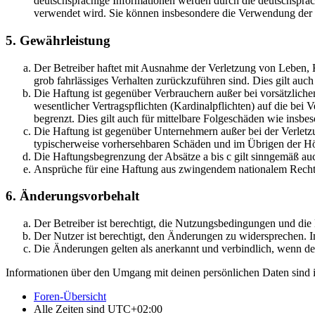
deutschsprachige Informationen werden durch die deutschsprac
verwendet wird. Sie können insbesondere die Verwendung der S
5. Gewährleistung
Der Betreiber haftet mit Ausnahme der Verletzung von Leben, Kö
grob fahrlässiges Verhalten zurückzuführen sind. Dies gilt au
Die Haftung ist gegenüber Verbrauchern außer bei vorsätzlich
wesentlicher Vertragspflichten (Kardinalpflichten) auf die be
begrenzt. Dies gilt auch für mittelbare Folgeschäden wie ins
Die Haftung ist gegenüber Unternehmern außer bei der Verletzu
typischerweise vorhersehbaren Schäden und im Übrigen der Höh
Die Haftungsbegrenzung der Absätze a bis c gilt sinngemäß auc
Ansprüche für eine Haftung aus zwingendem nationalem Recht 
6. Änderungsvorbehalt
Der Betreiber ist berechtigt, die Nutzungsbedingungen und di
Der Nutzer ist berechtigt, den Änderungen zu widersprechen. I
Die Änderungen gelten als anerkannt und verbindlich, wenn d
Informationen über den Umgang mit deinen persönlichen Daten sind i
Foren-Übersicht
Alle Zeiten sind
UTC+02:00