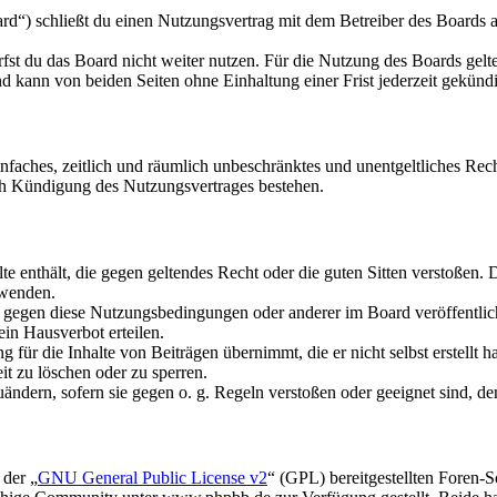
d“) schließt du einen Nutzungsvertrag mit dem Betreiber des Boards ab
fst du das Board nicht weiter nutzen. Für die Nutzung des Boards gelten
 kann von beiden Seiten ohne Einhaltung einer Frist jederzeit gekünd
 einfaches, zeitlich und räumlich unbeschränktes und unentgeltliches R
ch Kündigung des Nutzungsvertrages bestehen.
alte enthält, die gegen geltendes Recht oder die guten Sitten verstoßen. 
rwenden.
n gegen diese Nutzungsbedingungen oder anderer im Board veröffentli
in Hausverbot erteilen.
für die Inhalte von Beiträgen übernimmt, die er nicht selbst erstellt 
it zu löschen oder zu sperren.
uändern, sofern sie gegen o. g. Regeln verstoßen oder geeignet sind, 
 der „
GNU General Public License v2
“ (GPL) bereitgestellten Foren