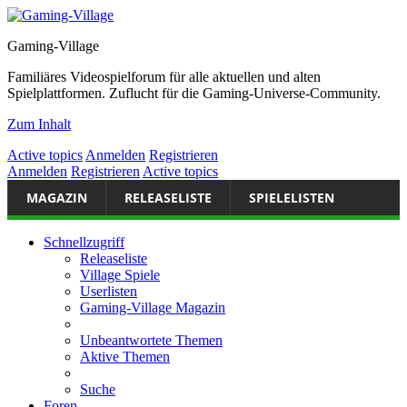
Gaming-Village
Familiäres Videospielforum für alle aktuellen und alten
Spielplattformen. Zuflucht für die Gaming-Universe-Community.
Zum Inhalt
Active topics
Anmelden
Registrieren
Anmelden
Registrieren
Active topics
MAGAZIN
RELEASELISTE
SPIELELISTEN
Schnellzugriff
Releaseliste
Village Spiele
Userlisten
Gaming-Village Magazin
Unbeantwortete Themen
Aktive Themen
Suche
Foren