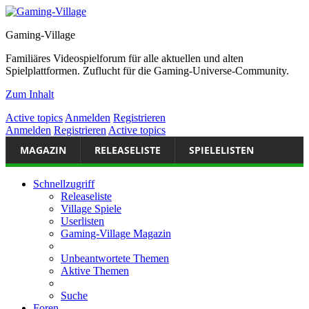
Gaming-Village
Familiäres Videospielforum für alle aktuellen und alten
Spielplattformen. Zuflucht für die Gaming-Universe-Community.
Zum Inhalt
Active topics
Anmelden
Registrieren
Anmelden
Registrieren
Active topics
MAGAZIN
RELEASELISTE
SPIELELISTEN
Schnellzugriff
Releaseliste
Village Spiele
Userlisten
Gaming-Village Magazin
Unbeantwortete Themen
Aktive Themen
Suche
Foren