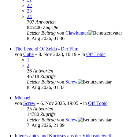
22
23
24
707
Antworten
845406
Zugriffe
Letzter Beitrag
von
Clawhunter
8. Aug 2026, 01:36
The Legend Of Zelda - Der Film
von
Cube
»
8. Nov 2023, 10:19
» in
Off-Topic
1
2
36
Antworten
46718
Zugriffe
Letzter Beitrag
von
Screw
8. Aug 2026, 01:33
Michael
von
Screw
»
6. Nov 2025, 19:05
» in
Off-Topic
25
Antworten
14780
Zugriffe
Letzter Beitrag
von
Screw
7. Aug 2026, 21:09
Interessantes und Kurioses aus der Videospielwelt