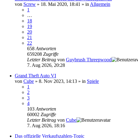
von
Screw
»
18. Mai 2020, 18:41
» in
Allgemein
1
…
18
19
20
21
22
658
Antworten
659208
Zugriffe
Letzter Beitrag
von
Guybrush Threepwood
7. Aug 2026, 20:28
Grand Theft Auto VI
von
Cube
»
8. Nov 2023, 14:13
» in
Spiele
1
2
3
4
103
Antworten
60002
Zugriffe
Letzter Beitrag
von
Cube
7. Aug 2026, 18:16
Das offizielle Verkaufszahlen-Topic