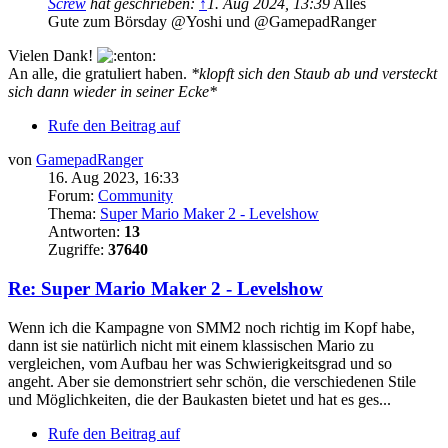
Screw
hat geschrieben:
↑
1. Aug 2024, 13:39
Alles
Gute zum Börsday @Yoshi und @GamepadRanger
Vielen Dank!
An alle, die gratuliert haben.
*klopft sich den Staub ab und versteckt
sich dann wieder in seiner Ecke*
Rufe den Beitrag auf
von
GamepadRanger
16. Aug 2023, 16:33
Forum:
Community
Thema:
Super Mario Maker 2 - Levelshow
Antworten:
13
Zugriffe:
37640
Re: Super Mario Maker 2 - Levelshow
Wenn ich die Kampagne von SMM2 noch richtig im Kopf habe,
dann ist sie natürlich nicht mit einem klassischen Mario zu
vergleichen, vom Aufbau her was Schwierigkeitsgrad und so
angeht. Aber sie demonstriert sehr schön, die verschiedenen Stile
und Möglichkeiten, die der Baukasten bietet und hat es ges...
Rufe den Beitrag auf