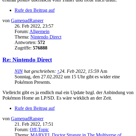
Rufe den Beitrag auf
von
GamepadRanger
26. Feb 2022, 23:57
Forum:
Allgemein
Thema:
Nintendo Direct
Antworten:
572
Zugriffe:
576888
Re: Nintendo Direct
NIN
hat geschrieben:
↑
24. Feb 2022, 15:59
Am
Sonntag, den 27.02.2022 um 15 Uhr gibt es wider eine
Pokémon Presents.
Vielleicht gibt es ja endlich mal ein Update bzgl. der Anbindung von
Pokémon Home an LP/SD. Es wäre wirklich an der Zeit.
Rufe den Beitrag auf
von
GamepadRanger
21. Feb 2022, 17:51
Forum:
Off-Topic
Thema:
MARVEL Doctor Strange in The Multiverse of