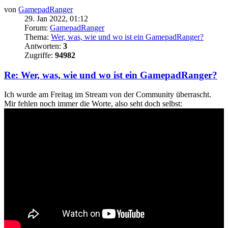
von
GamepadRanger
29. Jan 2022, 01:12
Forum:
GamepadRanger
Thema:
Wer, was, wie und wo ist ein GamepadRanger?
Antworten:
3
Zugriffe:
94982
Re: Wer, was, wie und wo ist ein GamepadRanger?
Ich wurde am Freitag im Stream von der Community überrascht.
Mir fehlen noch immer die Worte, also seht doch selbst: