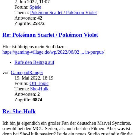
2. Jun 2022, 11:07
Forum:
Spiele
Thema:
Pokémon Scarlet / Pokémon Violet
Antworten:
42
Zugriffe:
25872
Re: Pokémon Scarlet / Pokémon Violet
Hier ist übrigens mein Senf dazu:
https://gaming-village.de/wp/2022/06/02 ... in-purpur/
Rufe den Beitrag auf
von
GamepadRanger
19. Mai 2022, 18:19
Forum:
Off-Topic
Thema:
She-Hulk
Antworten:
2
Zugriffe:
6874
Re: She-Hulk
Ich bin ja eigentlich ein großer Fan der deutschen Marvel Synchros,
sowohl bei den MCU Serien, als auch bei den Filmen. Aber was ist
denn bei She-Hulk passiert? Ist da ein neues Studio zuständig für die