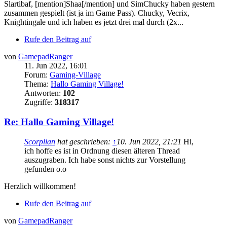
Slartibaf, [mention]Shaa[/mention] und SimChucky haben gestern
zusammen gespielt (ist ja im Game Pass). Chucky, Vecrix,
Knightingale und ich haben es jetzt drei mal durch (2x...
Rufe den Beitrag auf
von
GamepadRanger
11. Jun 2022, 16:01
Forum:
Gaming-Village
Thema:
Hallo Gaming Village!
Antworten:
102
Zugriffe:
318317
Re: Hallo Gaming Village!
Scorplian
hat geschrieben:
↑
10. Jun 2022, 21:21
Hi,
ich hoffe es ist in Ordnung diesen älteren Thread
auszugraben. Ich habe sonst nichts zur Vorstellung
gefunden o.o
Herzlich willkommen!
Rufe den Beitrag auf
von
GamepadRanger