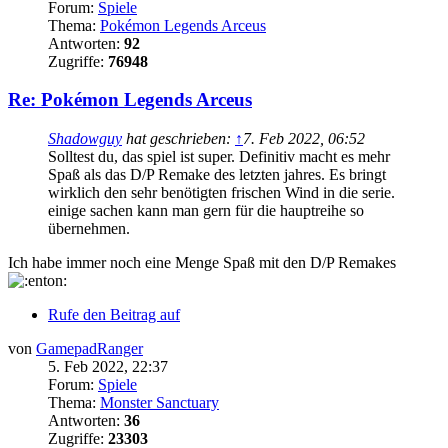
Forum:
Spiele
Thema:
Pokémon Legends Arceus
Antworten:
92
Zugriffe:
76948
Re: Pokémon Legends Arceus
Shadowguy
hat geschrieben:
↑
7. Feb 2022, 06:52
Solltest du, das spiel ist super. Definitiv macht es mehr
Spaß als das D/P Remake des letzten jahres. Es bringt
wirklich den sehr benötigten frischen Wind in die serie.
einige sachen kann man gern für die hauptreihe so
übernehmen.
Ich habe immer noch eine Menge Spaß mit den D/P Remakes
Rufe den Beitrag auf
von
GamepadRanger
5. Feb 2022, 22:37
Forum:
Spiele
Thema:
Monster Sanctuary
Antworten:
36
Zugriffe:
23303