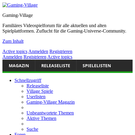
Gaming-Village
Familiäres Videospielforum für alle aktuellen und alten
Spielplattformen. Zuflucht für die Gaming-Universe-Community.
Zum Inhalt
Active topics
Anmelden
Registrieren
Anmelden
Registrieren
Active topics
MAGAZIN
RELEASELISTE
SPIELELISTEN
Schnellzugriff
Releaseliste
Village Spiele
Userlisten
Gaming-Village Magazin
Unbeantwortete Themen
Aktive Themen
Suche
Foren