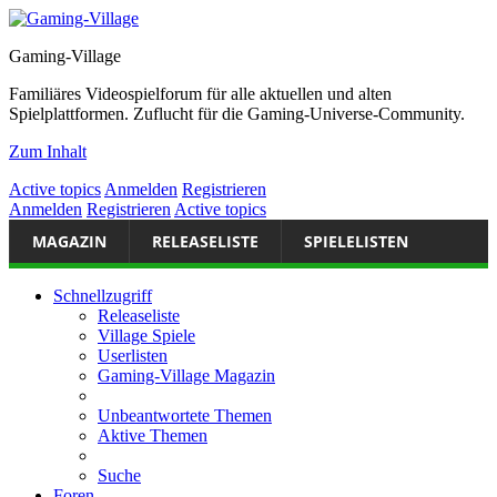
Gaming-Village
Familiäres Videospielforum für alle aktuellen und alten
Spielplattformen. Zuflucht für die Gaming-Universe-Community.
Zum Inhalt
Active topics
Anmelden
Registrieren
Anmelden
Registrieren
Active topics
MAGAZIN
RELEASELISTE
SPIELELISTEN
Schnellzugriff
Releaseliste
Village Spiele
Userlisten
Gaming-Village Magazin
Unbeantwortete Themen
Aktive Themen
Suche
Foren