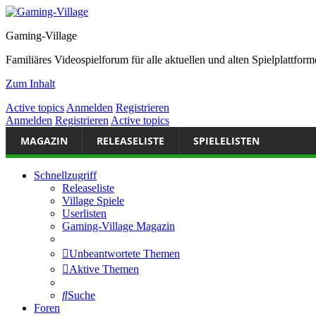
Gaming-Village
Familiäres Videospielforum für alle aktuellen und alten Spielplattf
Zum Inhalt
Active topics
Anmelden
Registrieren
Anmelden
Registrieren
Active topics
MAGAZIN
RELEASELISTE
SPIELELISTEN
Schnellzugriff
Releaseliste
Village Spiele
Userlisten
Gaming-Village Magazin
Unbeantwortete Themen
Aktive Themen
Suche
Foren